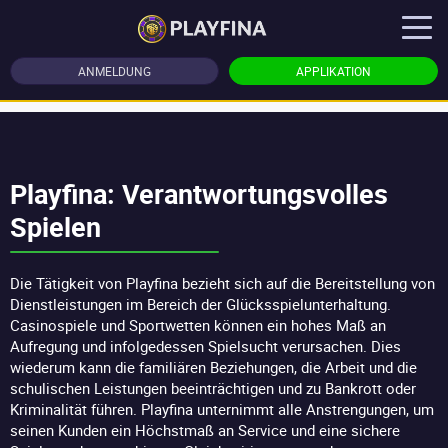
ANMELDUNG
APPLIKATION
Playfina: Verantwortungsvolles
Spielen
Die Tätigkeit von Playfina bezieht sich auf die Bereitstellung von
Dienstleistungen im Bereich der Glücksspielunterhaltung.
Casinospiele und Sportwetten können ein hohes Maß an
Aufregung und infolgedessen Spielsucht verursachen. Dies
wiederum kann die familiären Beziehungen, die Arbeit und die
schulischen Leistungen beeinträchtigen und zu Bankrott oder
Kriminalität führen. Playfina unternimmt alle Anstrengungen, um
seinen Kunden ein Höchstmaß an Service und eine sichere