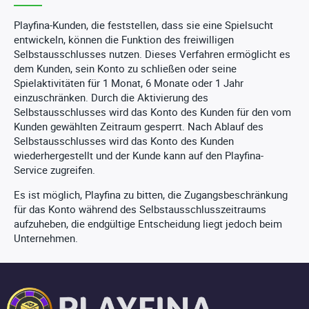
Playfina-Kunden, die feststellen, dass sie eine Spielsucht
entwickeln, können die Funktion des freiwilligen
Selbstausschlusses nutzen. Dieses Verfahren ermöglicht es
dem Kunden, sein Konto zu schließen oder seine
Spielaktivitäten für 1 Monat, 6 Monate oder 1 Jahr
einzuschränken. Durch die Aktivierung des
Selbstausschlusses wird das Konto des Kunden für den vom
Kunden gewählten Zeitraum gesperrt. Nach Ablauf des
Selbstausschlusses wird das Konto des Kunden
wiederhergestellt und der Kunde kann auf den Playfina-
Service zugreifen.
Es ist möglich, Playfina zu bitten, die Zugangsbeschränkung
für das Konto während des Selbstausschlusszeitraums
aufzuheben, die endgültige Entscheidung liegt jedoch beim
Unternehmen.