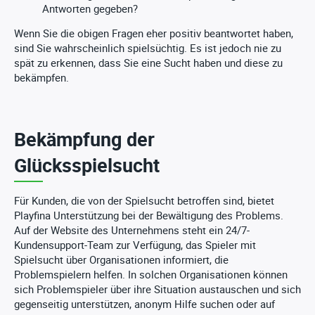
Antworten gegeben?
Wenn Sie die obigen Fragen eher positiv beantwortet haben,
sind Sie wahrscheinlich spielsüchtig. Es ist jedoch nie zu
spät zu erkennen, dass Sie eine Sucht haben und diese zu
bekämpfen.
Bekämpfung der
Glücksspielsucht
Für Kunden, die von der Spielsucht betroffen sind, bietet
Playfina Unterstützung bei der Bewältigung des Problems.
Auf der Website des Unternehmens steht ein 24/7-
Kundensupport-Team zur Verfügung, das Spieler mit
Spielsucht über Organisationen informiert, die
Problemspielern helfen. In solchen Organisationen können
sich Problemspieler über ihre Situation austauschen und sich
gegenseitig unterstützen, anonym Hilfe suchen oder auf